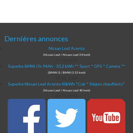
Dernières annonces
Nissan Leaf Acenta
(Nissan Leaf / Nissan Leaf 24 kwh)
11-03-2019
Superbe BMW I3s 94Ah - 33.2 kWh ** Sport * GPS * Camera **
(BMW i3 / BMW i3 33 kwh)
08-01-2019
Superbe Nissan Leaf Acenta 40kWh *Cuir * Sièges chauffants*
(Nissan Leaf / Nissan Leaf 40 kwh)
28-11-2018