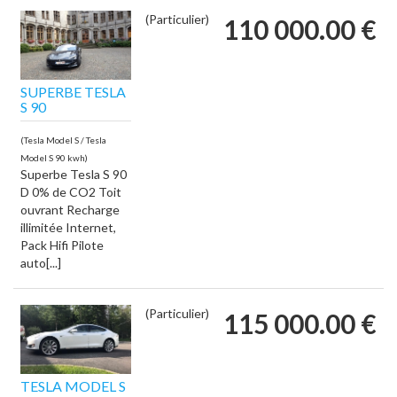
(Particulier)
110 000.00 €
SUPERBE TESLA
S 90
(Tesla Model S / Tesla
Model S 90 kwh)
Superbe Tesla S 90
D 0% de CO2 Toit
ouvrant Recharge
illimitée Internet,
Pack Hifi Pilote
auto[...]
(Particulier)
115 000.00 €
TESLA MODEL S