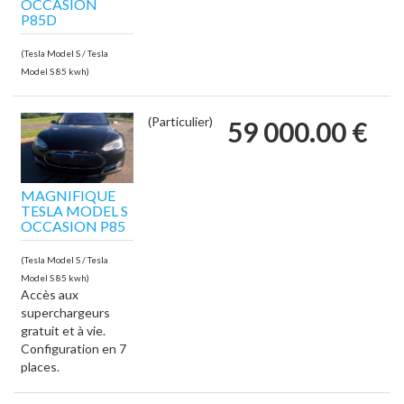
OCCASION
P85D
(Tesla Model S / Tesla
Model S 85 kwh)
(Particulier)
59 000.00 €
MAGNIFIQUE
TESLA MODEL S
OCCASION P85
(Tesla Model S / Tesla
Model S 85 kwh)
Accès aux
superchargeurs
gratuit et à vie.
Configuration en 7
places.