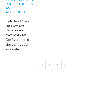
90D OCCASION
AVEC
AUTOPILOT
(Tesla Model X / Tesla
Model X 90 kwh)
Véhicule en
excellent état.
Configuration 6
sièges. Traction
intégrale.
«
<
>
»