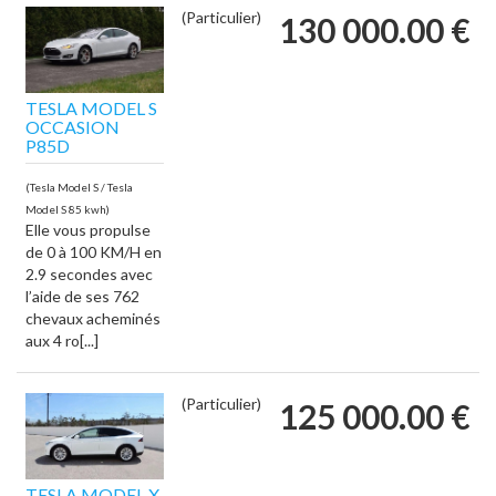
(Particulier)
130 000.00 €
TESLA MODEL S
OCCASION
P85D
(Tesla Model S / Tesla
Model S 85 kwh)
Elle vous propulse
de 0 à 100 KM/H en
2.9 secondes avec
l’aide de ses 762
chevaux acheminés
aux 4 ro[...]
(Particulier)
125 000.00 €
TESLA MODEL X