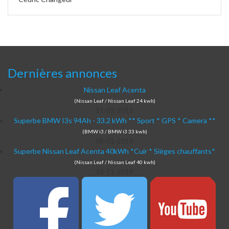
Dernières annonces
Nissan Leaf Acenta
(Nissan Leaf / Nissan Leaf 24 kwh)
11-03-2019
Superbe BMW I3s 94Ah - 33.2 kWh ** Sport * GPS * Camera **
(BMW i3 / BMW i3 33 kwh)
08-01-2019
Superbe Nissan Leaf Acenta 40kWh *Cuir * Sièges chauffants*
(Nissan Leaf / Nissan Leaf 40 kwh)
28-11-2018