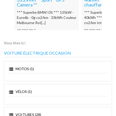
18.7 kWh ** Cam
chauffants*
*** Superbe Volksw
kW -
*** Superbe Nissan Leaf Acenta
100% Electrique **
ouleur
40kWh *** 110kW – Euro6b – 0g
co2/km Boite automat
co2/km Intérieur en cu[...]
19 990.00 €
33 990.00 €
Vous êtes ici :
VOITURE ÉLECTRIQUE OCCASION
MOTOS (1)
VÉLOS (1)
VOITURES (28)